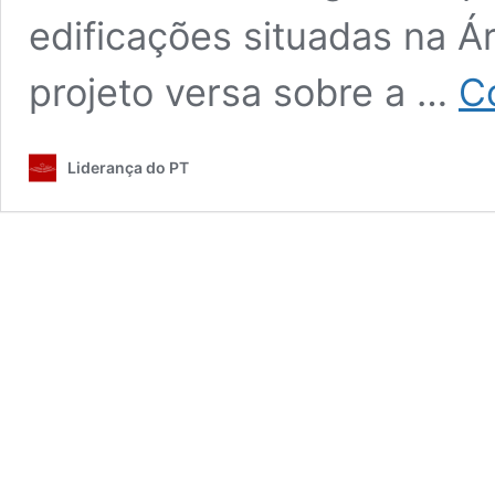
edificações situadas na Á
projeto versa sobre a …
C
Liderança do PT