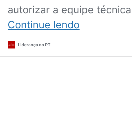
autorizar a equipe técnic
Tucanos
Continue lendo
reduzem
direito
dos
Liderança do PT
idosos
no
transporte