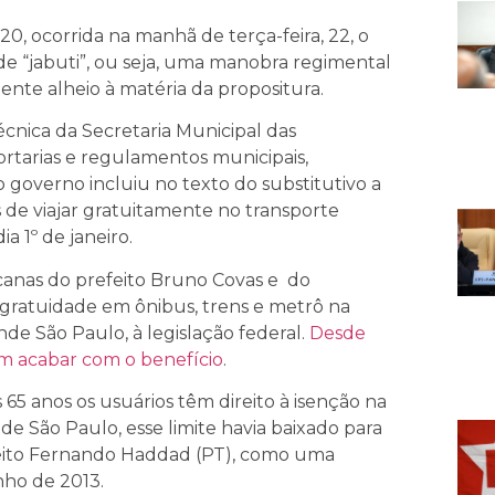
0, ocorrida na manhã de terça-feira, 22, o
e “jabuti”, ou seja, uma manobra regimental
nte alheio à matéria da propositura.
écnica da Secretaria Municipal das
portarias e regulamentos municipais,
governo incluiu no texto do substitutivo a
os de viajar gratuitamente no transporte
a 1º de janeiro.
canas do prefeito Bruno Covas e do
 gratuidade em ônibus, trens e metrô na
nde São Paulo, à legislação federal.
Desde
 em acabar com o benefício
.
 65 anos os usuários têm direito à isenção na
 de São Paulo, esse limite havia baixado para
feito Fernando Haddad (PT), como uma
nho de 2013.