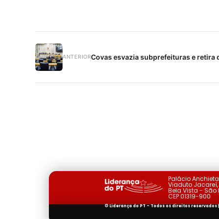
Covas esvazia subprefeituras e retira 
ANTERIOR
Palácio Anchiet
Viaduto Jacareí, 
Bela Vista - São
CEP 01319-900
© Liderança do PT - Todos os direitos reservados 