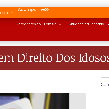
Acompanhe
 PARTE
Vereadores do PT em SP
Atuação da Bancada
m Direito Dos Idoso
Com