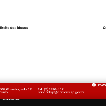
direito dos idosos
C
CAMA
a
100, 6º andar, sala 621
Tel.:
(11) 3396-4691
 Paulo
bancadapt@camara.sp.gov.br
| Dev
Daniel Bryan