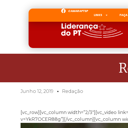
CAMARAPTSP
LINKS
FAÇA
R
Junho 12, 2019
Redação
[vc_row][vc_column width=”2/3″][vc_video lin
v=YkR7OCER88g”][/vc_column][vc_column widt