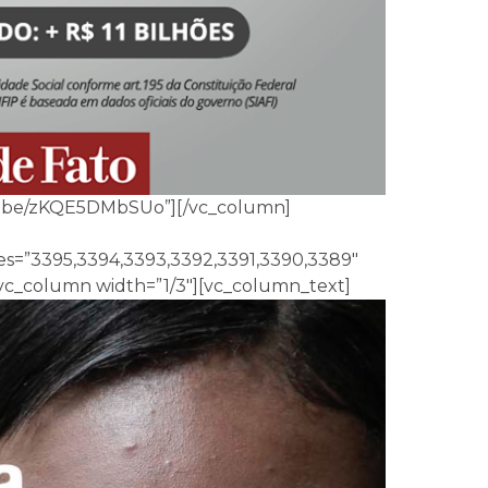
utu.be/zKQE5DMbSUo”][/vc_column]
ges=”3395,3394,3393,3392,3391,3390,3389″
[vc_column width=”1/3″][vc_column_text]