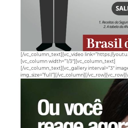
[/vc_column_text][vc_video link=”https://yo
[vc_column width=”1/3″][vc_column_text]
[/vc_column_text][vc_gallery interval=”3″ ima
img_size=”full”][/vc_column][/vc_row][vc_row]