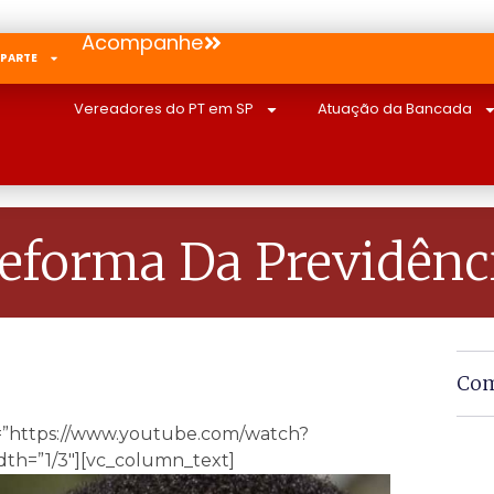
Acompanhe
 PARTE
Vereadores do PT em SP
Atuação da Bancada
eforma Da Previdênc
Com
k=”https://www.youtube.com/watch?
h=”1/3″][vc_column_text]