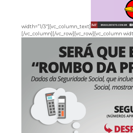
width=”1/3″][vc_column_text]
[/vc_column][/vc_row][vc_row][vc_column widt