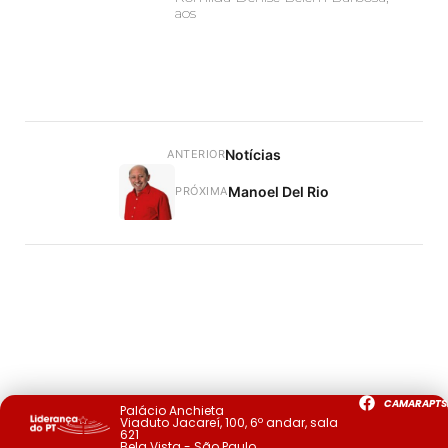
aos
Notícias
ANTERIOR
Manoel Del Rio
PRÓXIMA
CAMARAPTS
Palácio Anchieta
Viaduto Jacareí, 100, 6º andar, sala
621
Bela Vista - São Paulo