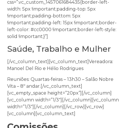
css=”.vc_custom_1457061684435{border-left-
width: 5px !important;padding-top: 5px
!important;padding-bottom: 5px
!important;padding-left: 15px !important;border-
left-color: #cc0000 !important;border-left-style:
solid !important;}”]
Saúde, Trabalho e Mulher
[/vc_column_text][vc_column_text]Vereadora:
Manoel Del Rio e Hélio Rodrigues
Reuniões: Quartas-feiras – 13h30 – Salão Nobre
Vita – 8º andar.[/vc_column_text]
[vc_empty_space height=”20px”][/vc_column]
[vc_column width=”1/3″][/vc_column][vc_column
width=”1/3″][/vc_column][/vc_row][vc_row]
[vc_column][vc_column_text]
Comissões