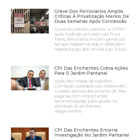
Greve Dos Ferroviários Amplia
Críticas À Privatização Menos De
Duas Semanas Após Concessão
Governo precisou recorrer à CPTM
após incêndio em trem da Trivia
Trens; ferroviários iniciam greve por
tempo indeterminado e defendem
reestatização dos ramais São Paulo
CPI Das Enchentes Cobra Ações
Para O Jardim Pantanal
Após oito meses de trabalho,
Comissão presidida por Alessandro
Guedes aprova documento de 364
páginas com importantes
recomendações para ajudar no
combate às enchentes,
alagamentos
CPI Das Enchentes Encerra
Investigação No Jardim Pantanal