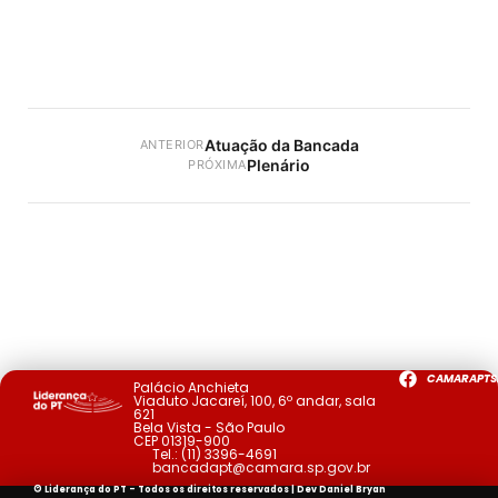
Atuação da Bancada
ANTERIOR
Plenário
PRÓXIMA
CAMARAPTS
Palácio Anchieta
Viaduto Jacareí, 100, 6º andar, sala
621
Bela Vista - São Paulo
CEP 01319-900
Tel.:
(11) 3396-4691
bancadapt@camara.sp.gov.br
© Liderança do PT - Todos os direitos reservados | Dev
Daniel Bryan