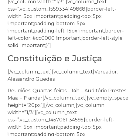
[vc_column width=”1/3″][vc_column_text
css=”.vc_custom_1559334149868{border-left-
width: 5px !important;padding-top: 5px
!important;padding-bottom: 5px
!important;padding-left: 15px !important;border-
left-color: #cc0000 !important;border-left-style:
solid !important;}”]
Constituição e Justiça
[/vc_column_text][vc_column_text]Vereador:
Alessandro Guedes
Reuniões: Quartas-feiras – 14h – Auditório Prestes
Maia – 1º andar[/vc_column_text][vc_empty_space
height=”20px”][/vc_column][vc_column
width=”1/3″][vc_column_text
css=”.vc_custom_1457061134595{border-left-
width: 5px !important;padding-top: 5px
!important;padding-bottom: 5px