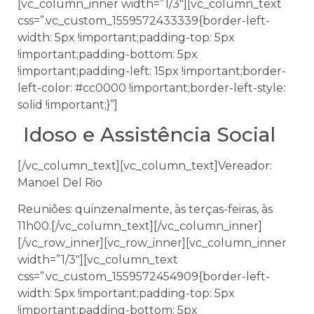
[vc_column_inner width=”1/3″][vc_column_text
css=”.vc_custom_1559572433339{border-left-
width: 5px !important;padding-top: 5px
!important;padding-bottom: 5px
!important;padding-left: 15px !important;border-
left-color: #cc0000 !important;border-left-style:
solid !important;}”]
Idoso e Assistência Social
[/vc_column_text][vc_column_text]Vereador:
Manoel Del Rio
Reuniões: quinzenalmente, às terças-feiras, às
11h00.[/vc_column_text][/vc_column_inner]
[/vc_row_inner][vc_row_inner][vc_column_inner
width=”1/3″][vc_column_text
css=”.vc_custom_1559572454909{border-left-
width: 5px !important;padding-top: 5px
!important;padding-bottom: 5px