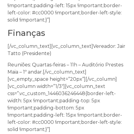
!important;padding-left: 15px !important;border-
left-color: #cc0000 !important;border-left-style:
solid !important;}”]
Finanças
[/vc_column_text][vc_column_text]
Vereador:
Jair
Tatto (Presidente)
Reuniões: Quartas-feiras – 11h – Auditório Prestes
Maia – 1º andar.[/vc_column_text]
[vc_empty_space height=”20px”][/vc_column]
[vc_column width=”1/3″][vc_column_text
css=”.vc_custom_1446036246448{border-left-
width: 5px !important;padding-top: 5px
!important;padding-bottom: 5px
!important;padding-left: 15px !important;border-
left-color: #cc0000 !important;border-left-style:
solid !important;}”]