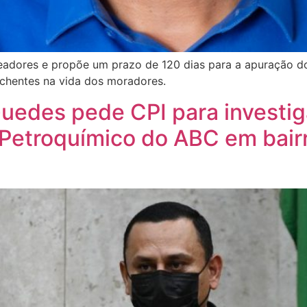
eadores e propõe um prazo de 120 dias para a apuração d
nchentes na vida dos moradores.
uedes pede CPI para investig
Petroquímico do ABC em bair