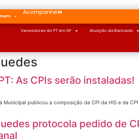
Acompanhe
 PARTE
Vereadores do PT em SP
Atuação da Bancada
Guedes
PT: As CPIs serão instaladas!
a Municipal publicou a composição da CPI da HIS e da CPI 
uedes protocola pedido de CP
anal