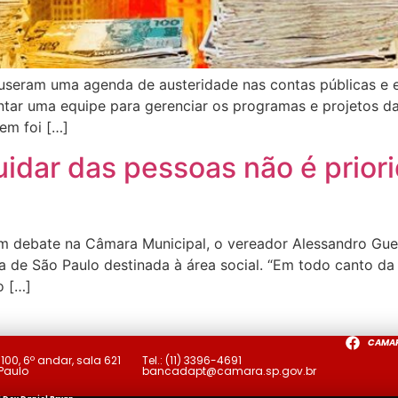
puseram uma agenda de austeridade nas contas públicas e 
tar uma equipe para gerenciar os programas e projetos 
em foi […]
idar das pessoas não é priori
 debate na Câmara Municipal, o vereador Alessandro Gue
ra de São Paulo destinada à área social. “Em todo canto d
o […]
CAMA
a
100, 6º andar, sala 621
Tel.:
(11) 3396-4691
 Paulo
bancadapt@camara.sp.gov.br