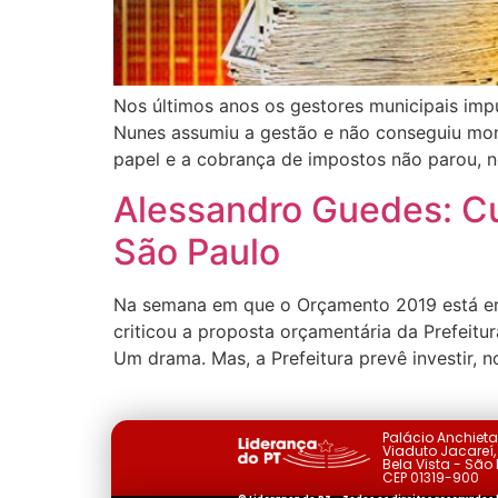
Nos últimos anos os gestores municipais im
Nunes assumiu a gestão e não conseguiu mon
papel e a cobrança de impostos não parou, n
Alessandro Guedes: Cu
São Paulo
Na semana em que o Orçamento 2019 está em
criticou a proposta orçamentária da Prefeitu
Um drama. Mas, a Prefeitura prevê investir, n
Palácio Anchiet
Viaduto Jacareí, 
Bela Vista - São
CEP 01319-900