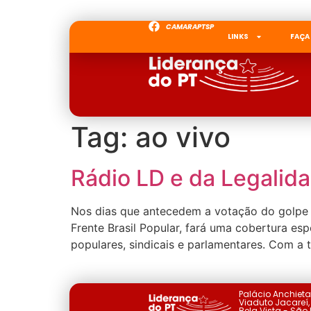
CAMARAPTSP
LINKS
FAÇA
Tag:
ao vivo
Rádio LD e da Legalid
Nos dias que antecedem a votação do golpe 
Frente Brasil Popular, fará uma cobertura es
populares, sindicais e parlamentares. Com a 
Palácio Anchiet
Viaduto Jacareí, 
Bela Vista - São