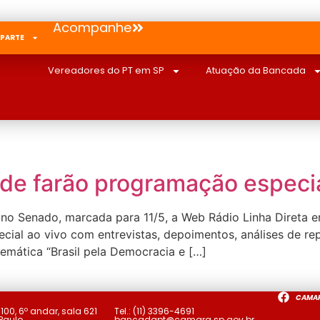
Acompanhe
 PARTE
Vereadores do PT em SP
Atuação da Bancada
ade farão programação especia
no Senado, marcada para 11/5, a Web Rádio Linha Direta e
pecial ao vivo com entrevistas, depoimentos, análises de r
temática “Brasil pela Democracia e […]
CAMA
a
100, 6º andar, sala 621
Tel.:
(11) 3396-4691
 Paulo
bancadapt@camara.sp.gov.br