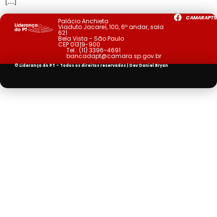
[…]
CAMARAPTS
Palácio Anchieta
Viaduto Jacareí, 100, 6º andar, sala
621
Bela Vista - São Paulo
CEP 01319-900
Tel.:
(11) 3396-4691
bancadapt@camara.sp.gov.br
© Liderança do PT - Todos os direitos reservados | Dev
Daniel Bryan