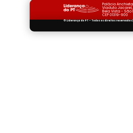
Palácio Anchiet
Viaduto Jacareí, 
Bela Vista - São
CEP 01319-900
© Liderança do PT - Todos os direitos reservados 