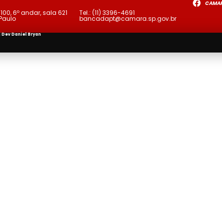
CAMA
a
100, 6º andar, sala 621
Tel.:
(11) 3396-4691
 Paulo
bancadapt@camara.sp.gov.br
| Dev
Daniel Bryan