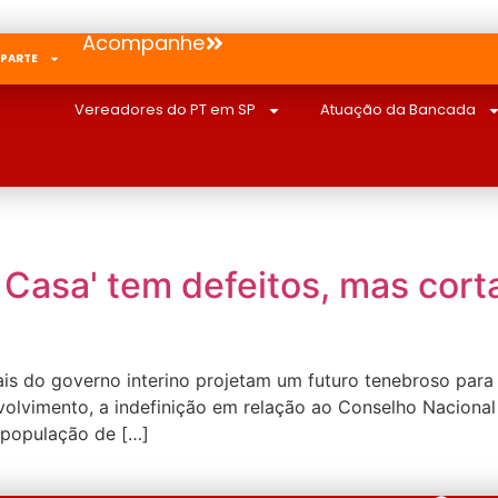
Acompanhe
 PARTE
Vereadores do PT em SP
Atuação da Bancada
 Casa' tem defeitos, mas cort
nais do governo interino projetam um futuro tenebroso par
olvimento, a indefinição em relação ao Conselho Nacional 
a população de […]