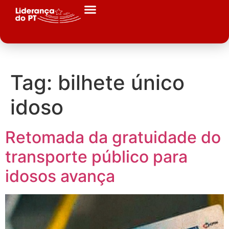
Tag:
bilhete único
idoso
Retomada da gratuidade do
transporte público para
idosos avança