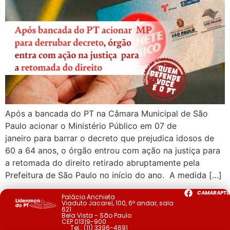
Após a bancada do PT na Câmara Municipal de São
Paulo acionar o Ministério Público em 07 de
janeiro para barrar o decreto que prejudica idosos de
60 a 64 anos, o órgão entrou com ação na justiça para
a retomada do direito retirado abruptamente pela
Prefeitura de São Paulo no início do ano. A medida […]
CAMARAPTS
Palácio Anchieta
Viaduto Jacareí, 100, 6º andar, sala
621
Bela Vista - São Paulo
CEP 01319-900
Tel.:
(11) 3396-4691