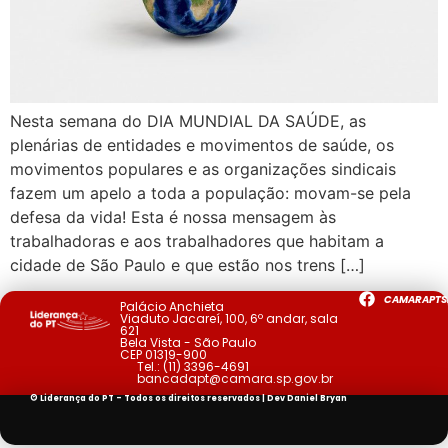
Nesta semana do DIA MUNDIAL DA SAÚDE, as
plenárias de entidades e movimentos de saúde, os
movimentos populares e as organizações sindicais
fazem um apelo a toda a população: movam-se pela
defesa da vida! Esta é nossa mensagem às
trabalhadoras e aos trabalhadores que habitam a
cidade de São Paulo e que estão nos trens […]
CAMARAPTS
Palácio Anchieta
Viaduto Jacareí, 100, 6º andar, sala
621
Bela Vista - São Paulo
CEP 01319-900
Tel.:
(11) 3396-4691
bancadapt@camara.sp.gov.br
© Liderança do PT - Todos os direitos reservados | Dev
Daniel Bryan