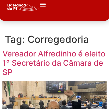
Tag:
Corregedoria
Vereador Alfredinho é eleito
1° Secretário da Câmara de
SP