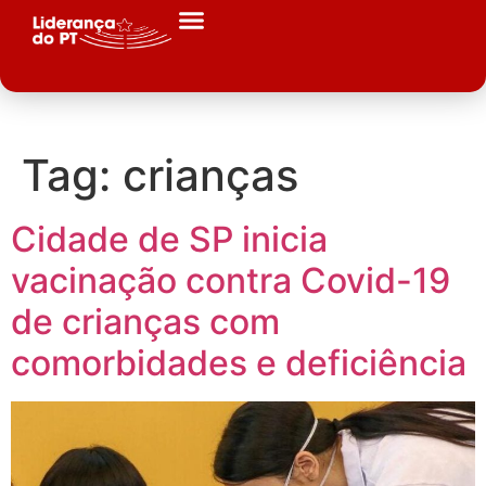
Tag:
crianças
Cidade de SP inicia
vacinação contra Covid-19
de crianças com
comorbidades e deficiência