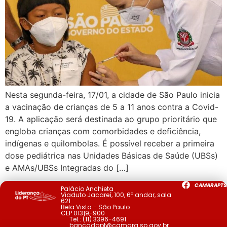
Nesta segunda-feira, 17/01, a cidade de São Paulo inicia
a vacinação de crianças de 5 a 11 anos contra a Covid-
19. A aplicação será destinada ao grupo prioritário que
engloba crianças com comorbidades e deficiência,
indígenas e quilombolas. É possível receber a primeira
dose pediátrica nas Unidades Básicas de Saúde (UBSs)
e AMAs/UBSs Integradas do […]
CAMARAPTS
Palácio Anchieta
Viaduto Jacareí, 100, 6º andar, sala
621
Bela Vista - São Paulo
CEP 01319-900
Tel.:
(11) 3396-4691
bancadapt@camara.sp.gov.br