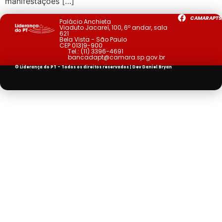
manifestações […]
CAMARAPTS
Palácio Anchieta
Viaduto Jacareí, 100, 6º andar, sala
621
Bela Vista - São Paulo
CEP 01319-900
Tel.:
(11) 3396-4691
bancadapt@camara.sp.gov.br
© Liderança do PT - Todos os direitos reservados | Dev
Daniel Bryan