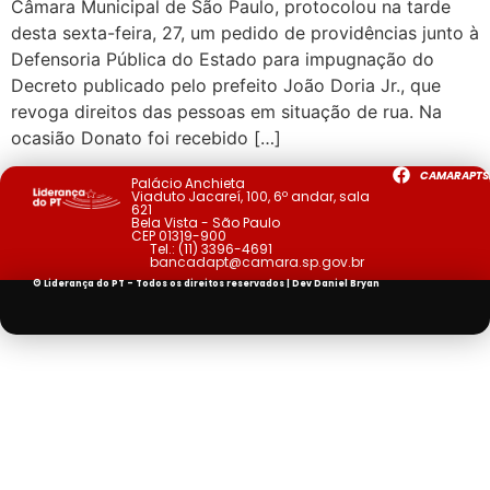
Câmara Municipal de São Paulo, protocolou na tarde
desta sexta-feira, 27, um pedido de providências junto à
Defensoria Pública do Estado para impugnação do
Decreto publicado pelo prefeito João Doria Jr., que
revoga direitos das pessoas em situação de rua. Na
ocasião Donato foi recebido […]
CAMARAPTS
Palácio Anchieta
Viaduto Jacareí, 100, 6º andar, sala
621
Bela Vista - São Paulo
CEP 01319-900
Tel.:
(11) 3396-4691
bancadapt@camara.sp.gov.br
© Liderança do PT - Todos os direitos reservados | Dev
Daniel Bryan