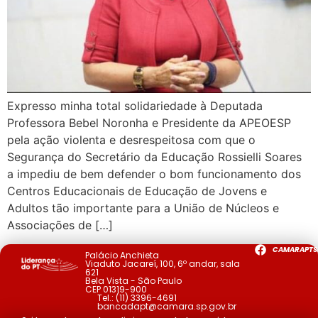
Expresso minha total solidariedade à Deputada
Professora Bebel Noronha e Presidente da APEOESP
pela ação violenta e desrespeitosa com que o
Segurança do Secretário da Educação Rossielli Soares
a impediu de bem defender o bom funcionamento dos
Centros Educacionais de Educação de Jovens e
Adultos tão importante para a União de Núcleos e
Associações de […]
CAMARAPTS
Palácio Anchieta
Viaduto Jacareí, 100, 6º andar, sala
621
Bela Vista - São Paulo
CEP 01319-900
Tel.:
(11) 3396-4691
bancadapt@camara.sp.gov.br