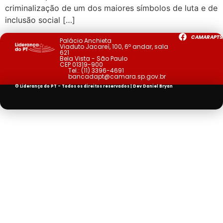
criminalização de um dos maiores símbolos de luta e de
inclusão social […]
CAMARAPTS
Palácio Anchieta
Viaduto Jacareí, 100, 6º andar, sala
621
Bela Vista - São Paulo
CEP 01319-900
Tel.:
(11) 3396-4691
bancadapt@camara.sp.gov.br
© Liderança do PT - Todos os direitos reservados | Dev
Daniel Bryan