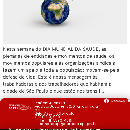
Nesta semana do DIA MUNDIAL DA SAÚDE, as
plenárias de entidades e movimentos de saúde, os
movimentos populares e as organizações sindicais
fazem um apelo a toda a população: movam-se pela
defesa da vida! Esta é nossa mensagem às
trabalhadoras e aos trabalhadores que habitam a
cidade de São Paulo e que estão nos trens […]
CAMARAPTS
Palácio Anchieta
Viaduto Jacareí, 100, 6º andar, sala
621
Bela Vista - São Paulo
CEP 01319-900
Tel.:
(11) 3396-4691
bancadapt@camara.sp.gov.br
© Liderança do PT - Todos os direitos reservados | Dev
Daniel Bryan