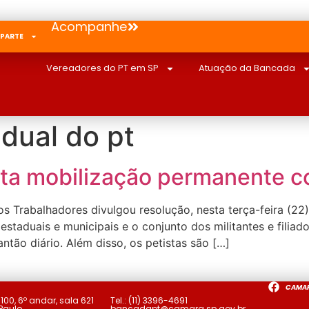
Acompanhe
 PARTE
Vereadores do PT em SP
Atuação da Bancada
adual do pt
nta mobilização permanente c
s Trabalhadores divulgou resolução, nesta terça-feira (22
 estaduais e municipais e o conjunto dos militantes e filia
tão diário. Além disso, os petistas são […]
CAMA
a
100, 6º andar, sala 621
Tel.:
(11) 3396-4691
 Paulo
bancadapt@camara.sp.gov.br