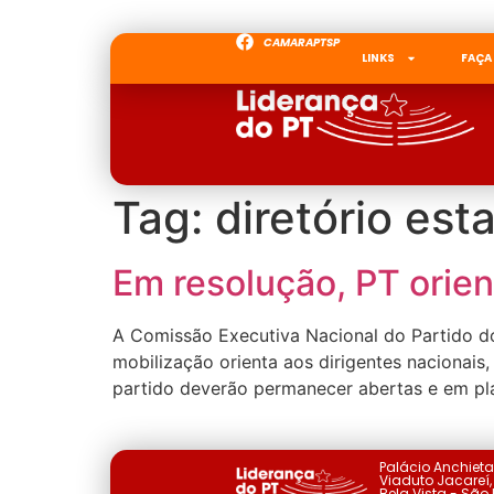
CAMARAPTSP
LINKS
FAÇA
Tag:
diretório est
Em resolução, PT orie
A Comissão Executiva Nacional do Partido do
mobilização orienta aos dirigentes nacionais,
partido deverão permanecer abertas e em plan
Palácio Anchiet
Viaduto Jacareí, 
Bela Vista - São