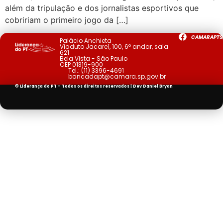
além da tripulação e dos jornalistas esportivos que
cobririam o primeiro jogo da […]
CAMARAPTS
Palácio Anchieta
Viaduto Jacareí, 100, 6º andar, sala
621
Bela Vista - São Paulo
CEP 01319-900
Tel.:
(11) 3396-4691
bancadapt@camara.sp.gov.br
© Liderança do PT - Todos os direitos reservados | Dev
Daniel Bryan