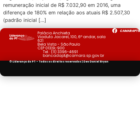
remuneração inicial de R$ 7.032,90 em 2016, uma
diferença de 180% em relação aos atuais R$ 2.507,30
(padrão inicial […]
CAMARAPTS
Palácio Anchieta
Viaduto Jacareí, 100, 6º andar, sala
621
Bela Vista - São Paulo
CEP 01319-900
Tel.:
(11) 3396-4691
bancadapt@camara.sp.gov.br
© Liderança do PT - Todos os direitos reservados | Dev
Daniel Bryan