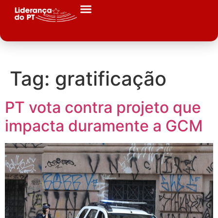
Tag:
gratificação
PT vota contra projeto que
impacta duramente a GCM