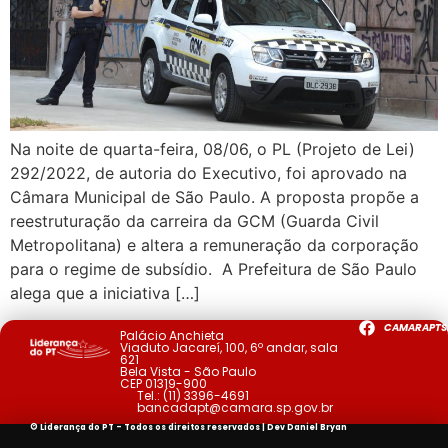
Na noite de quarta-feira, 08/06, o PL (Projeto de Lei)
292/2022, de autoria do Executivo, foi aprovado na
Câmara Municipal de São Paulo. A proposta propõe a
reestruturação da carreira da GCM (Guarda Civil
Metropolitana) e altera a remuneração da corporação
para o regime de subsídio. A Prefeitura de São Paulo
alega que a iniciativa […]
CAMARAPTS
Palácio Anchieta
Viaduto Jacareí, 100, 6º andar, sala
621
Bela Vista - São Paulo
CEP 01319-900
Tel.:
(11) 3396-4691
bancadapt@camara.sp.gov.br
© Liderança do PT - Todos os direitos reservados | Dev
Daniel Bryan