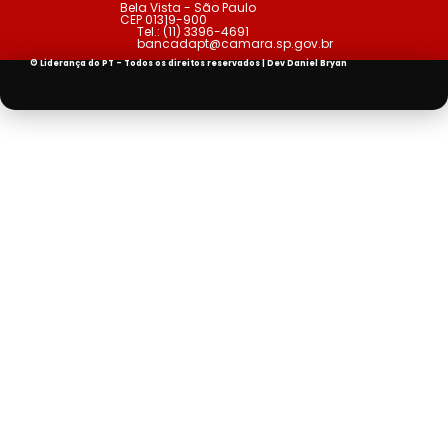
Bela Vista - São Paulo
CEP 01319-900
Tel.:
(11) 3396-4691
bancadapt@camara.sp.gov.br
© Liderança do PT - Todos os direitos reservados | Dev
Daniel Bryan