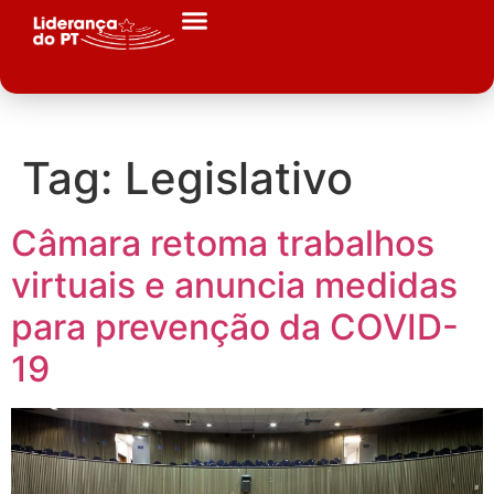
Tag:
Legislativo
Câmara retoma trabalhos
virtuais e anuncia medidas
para prevenção da COVID-
19