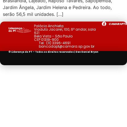
Brasilândia, Lajeado, Raposo Tavares, Sapopemba,
Jardim Ângela, Jardim Helena e Pedreira. Ao todo,
serão 56,5 mil unidades. […]
CAMARAPTS
Palácio Anchieta
Viaduto Jacareí, 100, 6º andar, sala
621
Bela Vista - São Paulo
CEP 01319-900
Tel.:
(11) 3396-4691
bancadapt@camara.sp.gov.br
© Liderança do PT - Todos os direitos reservados | Dev
Daniel Bryan