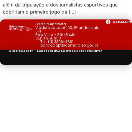
além da tripulação e dos jornalistas esportivos que
cobririam o primeiro jogo da […]
CAMARAPTS
Palácio Anchieta
Viaduto Jacareí, 100, 6º andar, sala
621
Bela Vista - São Paulo
CEP 01319-900
Tel.:
(11) 3396-4691
bancadapt@camara.sp.gov.br
© Liderança do PT - Todos os direitos reservados | Dev
Daniel Bryan