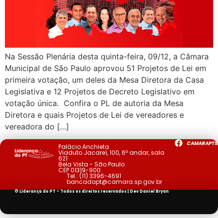
Na Sessão Plenária desta quinta-feira, 09/12, a Câmara
Municipal de São Paulo aprovou 51 Projetos de Lei em
primeira votação, um deles da Mesa Diretora da Casa
Legislativa e 12 Projetos de Decreto Legislativo em
votação única. Confira o PL de autoria da Mesa
Diretora e quais Projetos de Lei de vereadores e
vereadora do […]
CAMARAPTS
Palácio Anchieta
Viaduto Jacareí, 100, 6º andar, sala
621
Bela Vista - São Paulo
CEP 01319-900
Tel.:
(11) 3396-4691
bancadapt@camara.sp.gov.br
© Liderança do PT - Todos os direitos reservados | Dev
Daniel Bryan