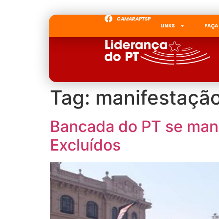
CAMARAPTSP
LINKS
FAÇA
Tag:
manifestaçã
Bancada do PT se mani
Excluídos