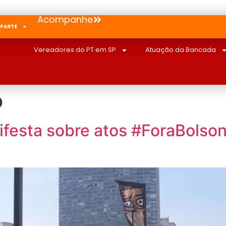
Acompanhe
 PARTE
Vereadores do PT em SP
Atuação da Bancada
o
festa sobre atos #ForaBolson