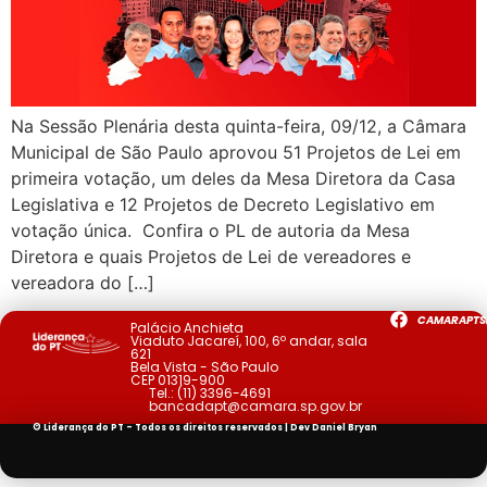
Na Sessão Plenária desta quinta-feira, 09/12, a Câmara
Municipal de São Paulo aprovou 51 Projetos de Lei em
primeira votação, um deles da Mesa Diretora da Casa
Legislativa e 12 Projetos de Decreto Legislativo em
votação única. Confira o PL de autoria da Mesa
Diretora e quais Projetos de Lei de vereadores e
vereadora do […]
CAMARAPTS
Palácio Anchieta
Viaduto Jacareí, 100, 6º andar, sala
621
Bela Vista - São Paulo
CEP 01319-900
Tel.:
(11) 3396-4691
bancadapt@camara.sp.gov.br
© Liderança do PT - Todos os direitos reservados | Dev
Daniel Bryan