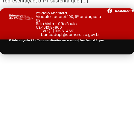
representação, o PT sustenta que […]
CAMARAPTS
Palácio Anchieta
Viaduto Jacareí, 100, 6º andar, sala
621
Bela Vista - São Paulo
CEP 01319-900
Tel.:
(11) 3396-4691
bancadapt@camara.sp.gov.br
© Liderança do PT - Todos os direitos reservados | Dev
Daniel Bryan