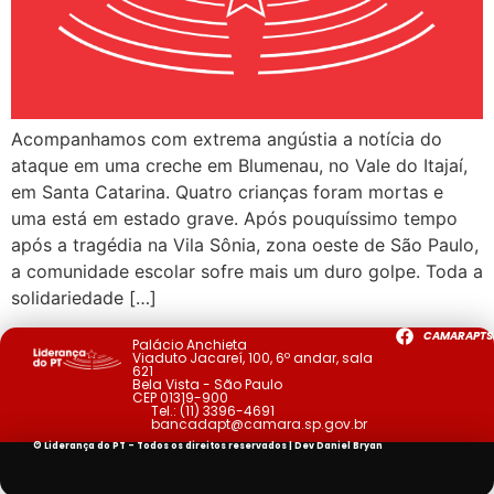
Acompanhamos com extrema angústia a notícia do
ataque em uma creche em Blumenau, no Vale do Itajaí,
em Santa Catarina. Quatro crianças foram mortas e
uma está em estado grave. Após pouquíssimo tempo
após a tragédia na Vila Sônia, zona oeste de São Paulo,
a comunidade escolar sofre mais um duro golpe. Toda a
solidariedade […]
CAMARAPTS
Palácio Anchieta
Viaduto Jacareí, 100, 6º andar, sala
621
Bela Vista - São Paulo
CEP 01319-900
Tel.:
(11) 3396-4691
bancadapt@camara.sp.gov.br
© Liderança do PT - Todos os direitos reservados | Dev
Daniel Bryan