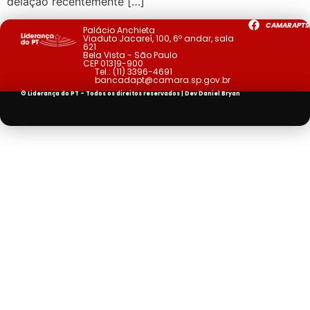
delação recentemente […]
CAMARAPTS
Palácio Anchieta
Viaduto Jacareí, 100, 6º andar, sala
621
Bela Vista - São Paulo
CEP 01319-900
Tel.:
(11) 3396-4691
bancadapt@camara.sp.gov.br
© Liderança do PT - Todos os direitos reservados | Dev
Daniel Bryan