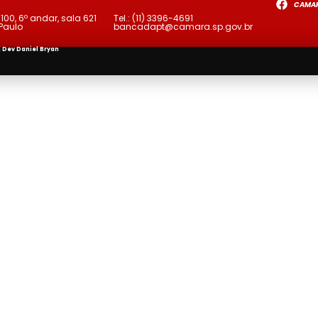
CAMA
a
100, 6º andar, sala 621
Tel.:
(11) 3396-4691
 Paulo
bancadapt@camara.sp.gov.br
| Dev
Daniel Bryan