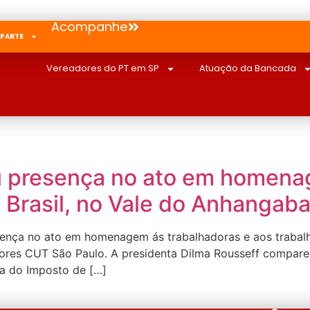
Acompanhe
 PARTE
Vereadores do PT em SP
Atuação da Bancada
 presença no ato em homena
 Brasil, no Vale do Anhangab
nça no ato em homenagem ás trabalhadoras e aos trabalha
dores CUT São Paulo. A presidenta Dilma Rousseff compare
la do Imposto de […]