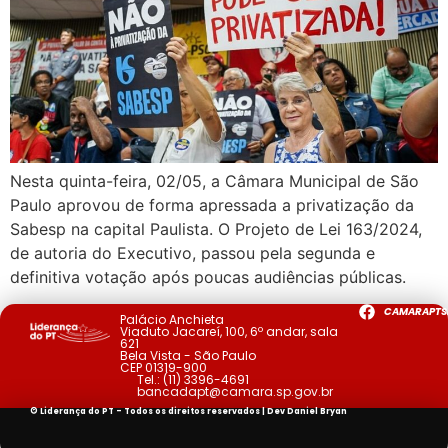
Nesta quinta-feira, 02/05, a Câmara Municipal de São
Paulo aprovou de forma apressada a privatização da
Sabesp na capital Paulista. O Projeto de Lei 163/2024,
de autoria do Executivo, passou pela segunda e
definitiva votação após poucas audiências públicas.
CAMARAPTS
Palácio Anchieta
Viaduto Jacareí, 100, 6º andar, sala
621
Bela Vista - São Paulo
CEP 01319-900
Tel.:
(11) 3396-4691
bancadapt@camara.sp.gov.br
© Liderança do PT - Todos os direitos reservados | Dev
Daniel Bryan