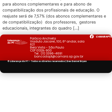
para abonos complementares e para abono de
compatibilização dos profissionais de educação. O
reajuste será de 7,57% (dos abonos complementares e
de compatibilização) dos professores, gestores
educacionais, integrantes do quadro […]
CAMARAPTS
Palácio Anchieta
Viaduto Jacareí, 100, 6º andar, sala
621
Bela Vista - São Paulo
CEP 01319-900
Tel.:
(11) 3396-4691
bancadapt@camara.sp.gov.br
© Liderança do PT - Todos os direitos reservados | Dev
Daniel Bryan