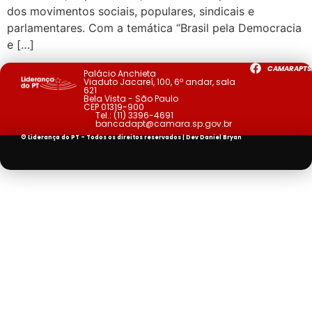
dos movimentos sociais, populares, sindicais e
parlamentares. Com a temática “Brasil pela Democracia
e […]
CAMARAPTS
Palácio Anchieta
Viaduto Jacareí, 100, 6º andar, sala
621
Bela Vista - São Paulo
CEP 01319-900
Tel.:
(11) 3396-4691
bancadapt@camara.sp.gov.br
© Liderança do PT - Todos os direitos reservados | Dev
Daniel Bryan