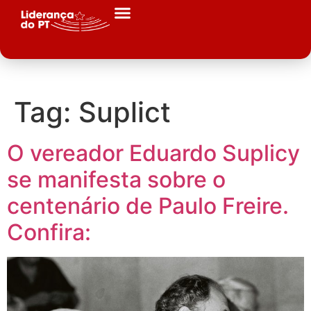
Tag:
Suplict
O vereador Eduardo Suplicy
se manifesta sobre o
centenário de Paulo Freire.
Confira: