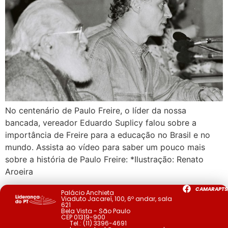
No centenário de Paulo Freire, o líder da nossa
bancada, vereador Eduardo Suplicy falou sobre a
importância de Freire para a educação no Brasil e no
mundo. Assista ao vídeo para saber um pouco mais
sobre a história de Paulo Freire: *Ilustração: Renato
Aroeira
CAMARAPTS
Palácio Anchieta
Viaduto Jacareí, 100, 6º andar, sala
621
Bela Vista - São Paulo
CEP 01319-900
Tel.:
(11) 3396-4691