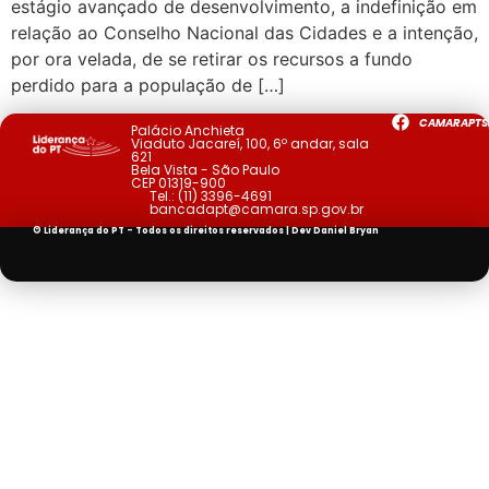
estágio avançado de desenvolvimento, a indefinição em
relação ao Conselho Nacional das Cidades e a intenção,
por ora velada, de se retirar os recursos a fundo
perdido para a população de […]
CAMARAPTS
Palácio Anchieta
Viaduto Jacareí, 100, 6º andar, sala
621
Bela Vista - São Paulo
CEP 01319-900
Tel.:
(11) 3396-4691
bancadapt@camara.sp.gov.br
© Liderança do PT - Todos os direitos reservados | Dev
Daniel Bryan