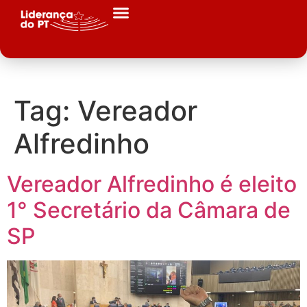
Tag:
Vereador
Alfredinho
Vereador Alfredinho é eleito
1° Secretário da Câmara de
SP