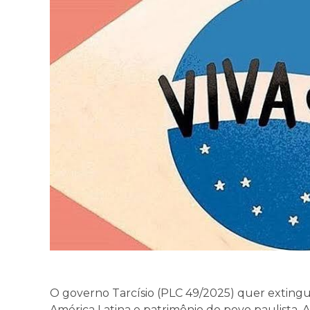
O governo Tarcísio (PLC 49/2025) quer extingui
América Latina e patrimônio do povo paulista.