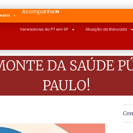
Acompanhe
 PARTE
Vereadores do PT em SP
Atuação da Bancada
MONTE DA SAÚDE P
PAULO!
Com