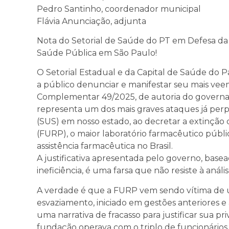
Pedro Santinho, coordenador municipal
Flávia Anunciação, adjunta
Nota do Setorial de Saúde do PT em Defesa d
Saúde Pública em São Paulo!
O Setorial Estadual e da Capital de Saúde do 
a público denunciar e manifestar seu mais vee
Complementar 49/2025, de autoria do governado
representa um dos mais graves ataques já per
(SUS) em nosso estado, ao decretar a extinçã
(FURP), o maior laboratório farmacêutico públic
assistência farmacêutica no Brasil.
A justificativa apresentada pelo governo, basea
ineficiência, é uma farsa que não resiste à anális
A verdade é que a FURP vem sendo vítima de 
esvaziamento, iniciado em gestões anteriores e
uma narrativa de fracasso para justificar sua pr
fundação operava com o triplo de funcionários