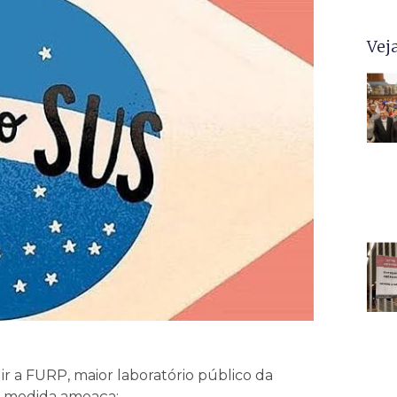
Vej
r a FURP, maior laboratório público da
 A medida ameaça: