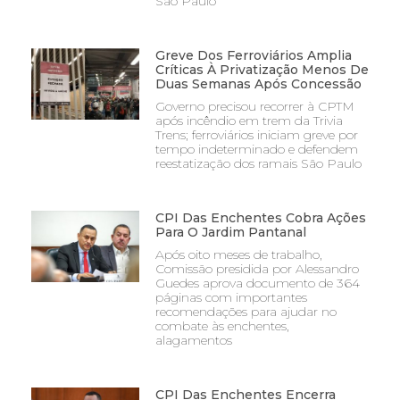
São Paulo
Greve Dos Ferroviários Amplia
Críticas À Privatização Menos De
Duas Semanas Após Concessão
Governo precisou recorrer à CPTM
após incêndio em trem da Trivia
Trens; ferroviários iniciam greve por
tempo indeterminado e defendem
reestatização dos ramais São Paulo
CPI Das Enchentes Cobra Ações
Para O Jardim Pantanal
Após oito meses de trabalho,
Comissão presidida por Alessandro
Guedes aprova documento de 364
páginas com importantes
recomendações para ajudar no
combate às enchentes,
alagamentos
CPI Das Enchentes Encerra