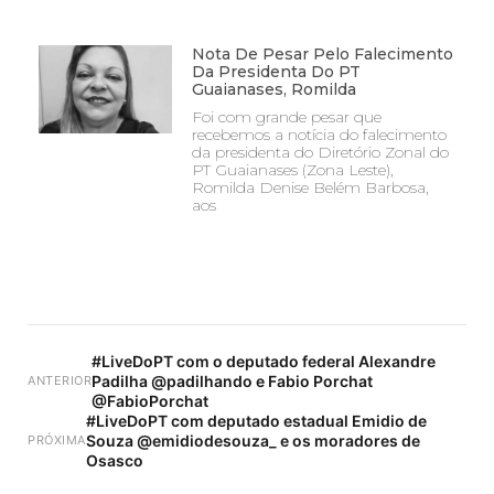
Nota De Pesar Pelo Falecimento
Da Presidenta Do PT
Guaianases, Romilda
Foi com grande pesar que
recebemos a notícia do falecimento
da presidenta do Diretório Zonal do
PT Guaianases (Zona Leste),
Romilda Denise Belém Barbosa,
aos
#LiveDoPT com o deputado federal Alexandre
Padilha @padilhando e Fabio Porchat
ANTERIOR
@FabioPorchat
#LiveDoPT com deputado estadual Emidio de
Souza @emidiodesouza_ e os moradores de
PRÓXIMA
Osasco