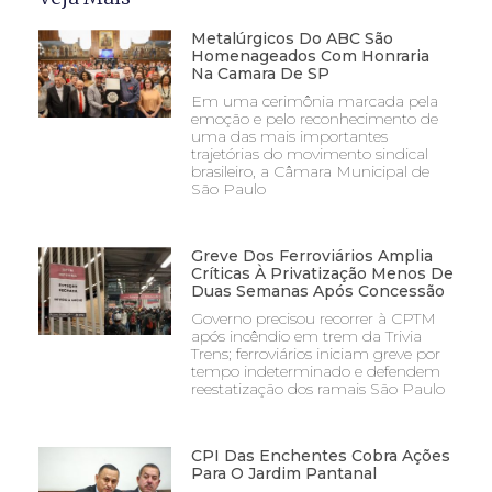
Metalúrgicos Do ABC São
Homenageados Com Honraria
Na Camara De SP
Em uma cerimônia marcada pela
emoção e pelo reconhecimento de
uma das mais importantes
trajetórias do movimento sindical
brasileiro, a Câmara Municipal de
São Paulo
Greve Dos Ferroviários Amplia
Críticas À Privatização Menos De
Duas Semanas Após Concessão
Governo precisou recorrer à CPTM
após incêndio em trem da Trivia
Trens; ferroviários iniciam greve por
tempo indeterminado e defendem
reestatização dos ramais São Paulo
CPI Das Enchentes Cobra Ações
Para O Jardim Pantanal