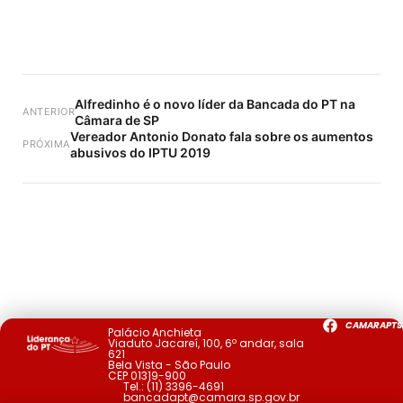
Alfredinho é o novo líder da Bancada do PT na
ANTERIOR
Câmara de SP
Vereador Antonio Donato fala sobre os aumentos
PRÓXIMA
abusivos do IPTU 2019
CAMARAPTS
Palácio Anchieta
Viaduto Jacareí, 100, 6º andar, sala
621
Bela Vista - São Paulo
CEP 01319-900
Tel.:
(11) 3396-4691
bancadapt@camara.sp.gov.br