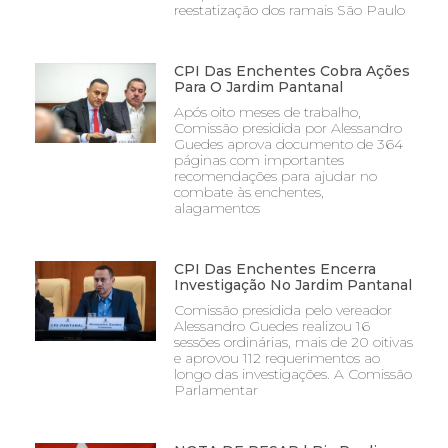
reestatização dos ramais São Paulo
CPI Das Enchentes Cobra Ações
Para O Jardim Pantanal
Após oito meses de trabalho,
Comissão presidida por Alessandro
Guedes aprova documento de 364
páginas com importantes
recomendações para ajudar no
combate às enchentes,
alagamentos
CPI Das Enchentes Encerra
Investigação No Jardim Pantanal
Comissão presidida pelo vereador
Alessandro Guedes realizou 16
sessões ordinárias, mais de 20 oitivas
e aprovou 112 requerimentos ao
longo das investigações. A Comissão
Parlamentar