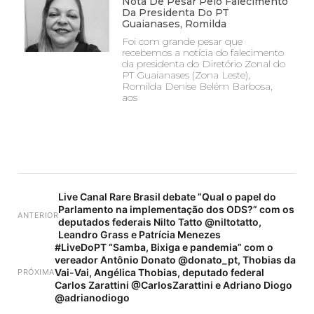
Nota De Pesar Pelo Falecimento
Da Presidenta Do PT
Guaianases, Romilda
Foi com grande pesar que
recebemos a notícia do falecimento
da presidenta do Diretório Zonal do
PT Guaianases (Zona Leste),
Romilda Denise Belém Barbosa,
aos
Live Canal Rare Brasil debate ”Qual o papel do
Parlamento na implementação dos ODS?” com os
ANTERIOR
deputados federais Nilto Tatto @niltotatto,
Leandro Grass e Patrícia Menezes
#LiveDoPT “Samba, Bixiga e pandemia” com o
vereador Antônio Donato @donato_pt, Thobias da
Vai-Vai, Angélica Thobias, deputado federal
PRÓXIMA
Carlos Zarattini @CarlosZarattini e Adriano Diogo
@adrianodiogo