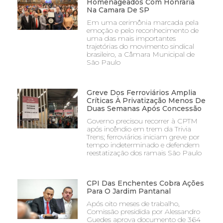
Homenageados Com Honraria
Na Camara De SP
Em uma cerimônia marcada pela
emoção e pelo reconhecimento de
uma das mais importantes
trajetórias do movimento sindical
brasileiro, a Câmara Municipal de
São Paulo
Greve Dos Ferroviários Amplia
Críticas À Privatização Menos De
Duas Semanas Após Concessão
Governo precisou recorrer à CPTM
após incêndio em trem da Trivia
Trens; ferroviários iniciam greve por
tempo indeterminado e defendem
reestatização dos ramais São Paulo
CPI Das Enchentes Cobra Ações
Para O Jardim Pantanal
Após oito meses de trabalho,
Comissão presidida por Alessandro
Guedes aprova documento de 364