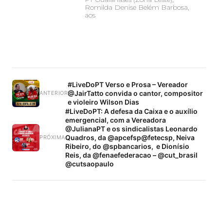
Romilda Denise Belém Barbosa,
aos
#LiveDoPT Verso e Prosa – Vereador
@JairTatto convida o cantor, compositor
ANTERIOR
e violeiro Wilson Dias
#LiveDoPT: A defesa da Caixa e o auxílio
emergencial, com a Vereadora
@JulianaPT e os sindicalistas Leonardo
Quadros, da @apcefsp@fetecsp, Neiva
PRÓXIMA
Ribeiro, do @spbancarios, e Dionísio
Reis, da @fenaefederacao – @cut_brasil
@cutsaopaulo