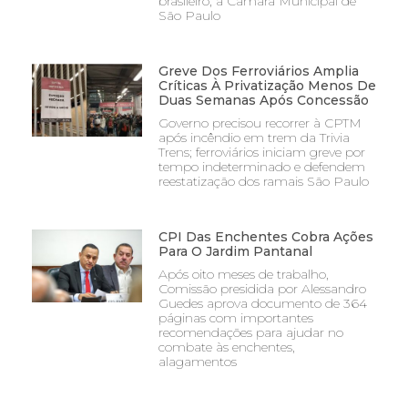
brasileiro, a Câmara Municipal de
São Paulo
Greve Dos Ferroviários Amplia
Críticas À Privatização Menos De
Duas Semanas Após Concessão
Governo precisou recorrer à CPTM
após incêndio em trem da Trivia
Trens; ferroviários iniciam greve por
tempo indeterminado e defendem
reestatização dos ramais São Paulo
CPI Das Enchentes Cobra Ações
Para O Jardim Pantanal
Após oito meses de trabalho,
Comissão presidida por Alessandro
Guedes aprova documento de 364
páginas com importantes
recomendações para ajudar no
combate às enchentes,
alagamentos