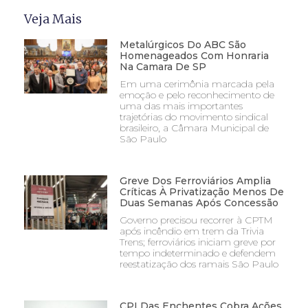
Veja Mais
Metalúrgicos Do ABC São
Homenageados Com Honraria
Na Camara De SP
Em uma cerimônia marcada pela
emoção e pelo reconhecimento de
uma das mais importantes
trajetórias do movimento sindical
brasileiro, a Câmara Municipal de
São Paulo
Greve Dos Ferroviários Amplia
Críticas À Privatização Menos De
Duas Semanas Após Concessão
Governo precisou recorrer à CPTM
após incêndio em trem da Trivia
Trens; ferroviários iniciam greve por
tempo indeterminado e defendem
reestatização dos ramais São Paulo
CPI Das Enchentes Cobra Ações