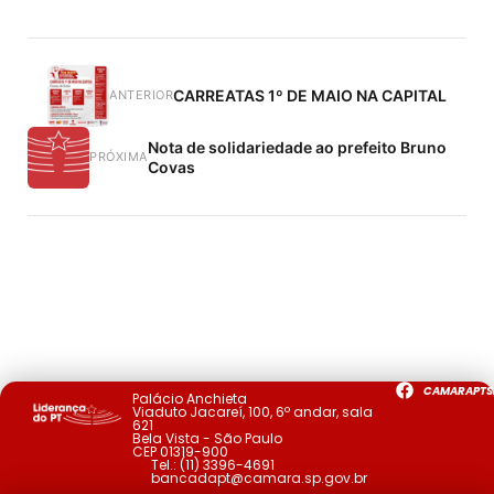
CARREATAS 1º DE MAIO NA CAPITAL
ANTERIOR
Nota de solidariedade ao prefeito Bruno
PRÓXIMA
Covas
CAMARAPTS
Palácio Anchieta
Viaduto Jacareí, 100, 6º andar, sala
621
Bela Vista - São Paulo
CEP 01319-900
Tel.:
(11) 3396-4691
bancadapt@camara.sp.gov.br