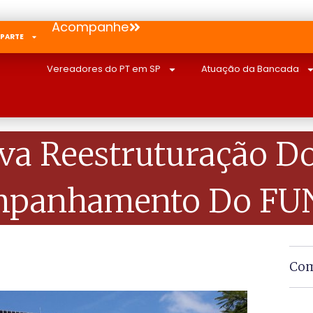
Acompanhe
 PARTE
Vereadores do PT em SP
Atuação da Bancada
a Reestruturação D
mpanhamento Do FU
Com