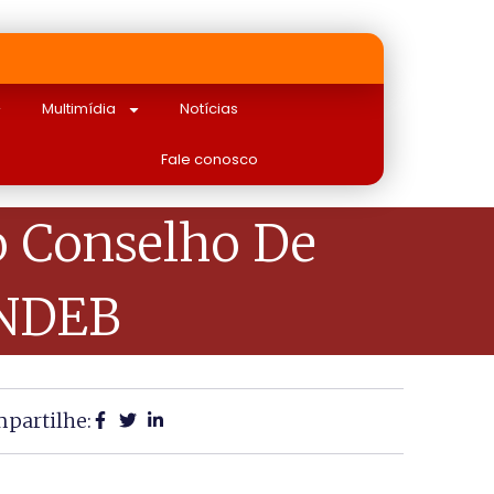
Multimídia
Notícias
Fale conosco
o Conselho De
NDEB
partilhe: