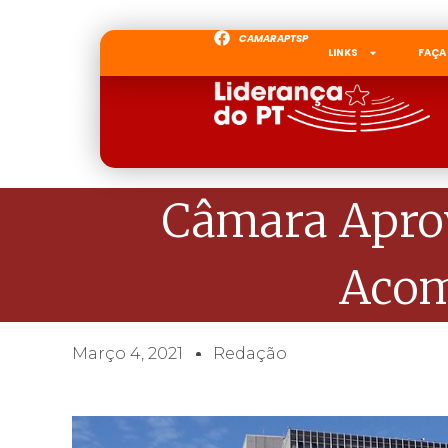
CAMARAPTSP
LINKS
FAÇA
Câmara Aprov
Aco
Março 4, 2021
Redação